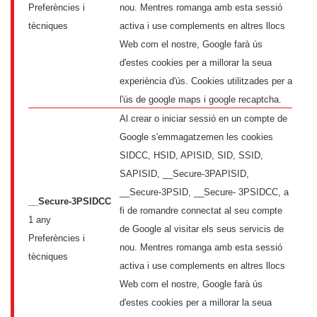
Preferències i
nou. Mentres romanga amb esta sessió
tècniques
activa i use complements en altres llocs
Web com el nostre, Google farà ús
d'estes cookies per a millorar la seua
experiència d'ús. Cookies utilitzades per a
l'ús de google maps i google recaptcha.
Al crear o iniciar sessió en un compte de
Google s'emmagatzemen les cookies
SIDCC, HSID, APISID, SID, SSID,
SAPISID, __Secure-3PAPISID,
__Secure-3PSID, __Secure- 3PSIDCC, a
__Secure-3PSIDCC
fi de romandre connectat al seu compte
1 any
de Google al visitar els seus servicis de
Preferències i
nou. Mentres romanga amb esta sessió
tècniques
activa i use complements en altres llocs
Web com el nostre, Google farà ús
d'estes cookies per a millorar la seua