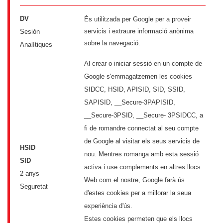
DV
És utilitzada per Google per a proveir
servicis i extraure informació anònima
Sesión
sobre la navegació.
Analítiques
Al crear o iniciar sessió en un compte de
Google s'emmagatzemen les cookies
SIDCC, HSID, APISID, SID, SSID,
SAPISID, __Secure-3PAPISID,
__Secure-3PSID, __Secure- 3PSIDCC, a
fi de romandre connectat al seu compte
de Google al visitar els seus servicis de
HSID
nou. Mentres romanga amb esta sessió
SID
activa i use complements en altres llocs
2 anys
Web com el nostre, Google farà ús
Seguretat
d'estes cookies per a millorar la seua
experiència d'ús.
Estes cookies permeten que els llocs