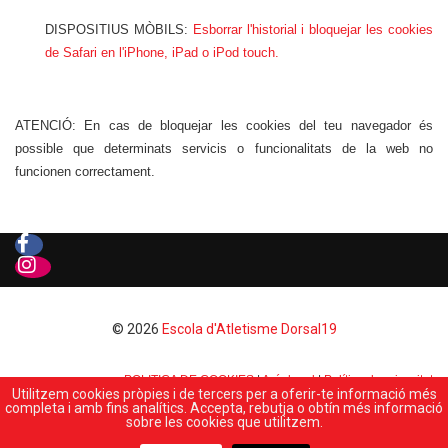
DISPOSITIUS MÒBILS:
Esborrar l'historial i bloquejar les cookies
de Safari en l'iPhone, iPad o iPod touch.
ATENCIÓ: En cas de bloquejar les cookies del teu navegador és
possible que determinats servicis o funcionalitats de la web no
funcionen correctament.
© 2026
Escola d'Atletisme Dorsal19
POLITICA DE COOKIES
|
Avís legal
|
Política de privacitat
Utilitzem cookies pròpies i de tercers per a oferir-te informació més
completa i amb fins analítics. Accepta, rebutja o obtín més informació
Web desenrotllada per
idesi.net
sobre les cookies que utilitzem.