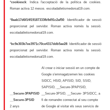
*
cookiesck
: Indica l'acceptació de la política de cookies.
Roman activa 12 mesos. escoladatletismedorsal19.com.
*
8aab17d6f14f19187333fb9d91c2af50
: Identificador de sessió
proporcionat pel servidor. Roman activa només la sessió.
escoladatletismedorsal19.com.
*
bc9e303b7ee3971c70ce4317ddb5ae28
: Identificador de sessió
proporcionat pel servidor. Roman activa només la sessió.
escoladatletismedorsal19.com.
Al crear o iniciar sessió en un compte de
Google s'emmagatzemen les cookies
SIDCC, HSID, APISID, SID, SSID,
SAPISID, __Secure-3PAPISID,
__Secure-3PAPISID
__Secure-3PSID, __Secure- 3PSIDCC, a
__Secure-3PSID
fi de romandre connectat al seu compte
2 anys
de Google al visitar els seus servicis de