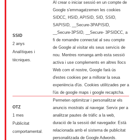
Al crear o iniciar sessió en un compte de
Google s'emmagatzemen les cookies
SIDCC, HSID, APISID, SID, SSID,
SAPISID, __Secure-3PAPISID,
__Secure-3PSID, __Secure- 3PSIDCC, a
SSID
fi de romandre connectat al seu compte
2 anys
de Google al visitar els seus servicis de
Analítiques i
nou. Mentres romanga amb esta sessió
tècniques.
activa i use complements en altres llocs
Web com el nostre, Google farà ús
d'estes cookies per a millorar la seua
experiència d'ús. Cookies utilitzades per a
l'ús de google maps i google recaptcha.
Permeten optimitzar i personalitzar els
OTZ
anuncis mostrats al navegar. Servix per a
1 mes
analitzar pautes de tràfic a la web,
duració de la sessió del navegador. Està
Publicitat
relacionada amb el sistema de publicitat
comportamental.
personalitzada de Google Adwords.