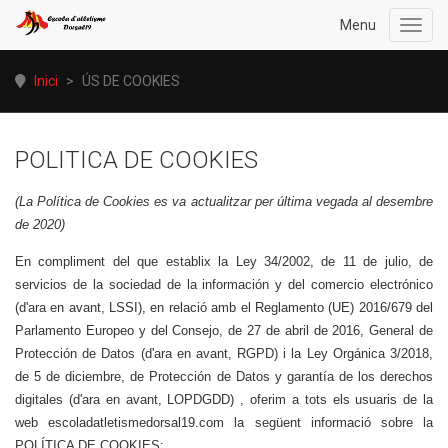
Menu
Toggl
navig
Inici
>
ÚS DE COOKIES
POLITICA DE COOKIES
(La Política de Cookies es va actualitzar per última vegada al desembre
de 2020)
En compliment del que establix la Ley 34/2002, de 11 de julio, de
servicios de la sociedad de la información y del comercio electrónico
(d'ara en avant, LSSI), en relació amb el Reglamento (UE) 2016/679 del
Parlamento Europeo y del Consejo, de 27 de abril de 2016, General de
Protección de Datos (d'ara en avant, RGPD) i la Ley Orgánica 3/2018,
de 5 de diciembre, de Protección de Datos y garantía de los derechos
digitales (d'ara en avant, LOPDGDD) , oferim a tots els usuaris de l
a
web escoladatletismedorsal19.com la següent informació sobre la
POLÍTICA DE COOKIES: