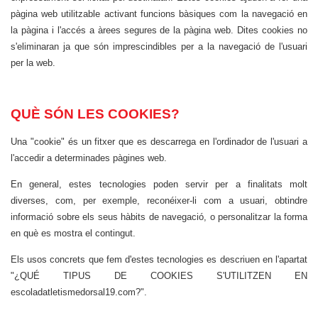
pàgina web utilitzable activant funcions bàsiques com la navegació en
la pàgina i l'accés a àrees segures de la pàgina web. Dites cookies no
s'eliminaran ja que són imprescindibles per a la navegació de l'usuari
per la web.
QUÈ SÓN LES COOKIES?
Una "cookie" és un fitxer que es descarrega en l'ordinador de l'usuari a
l'accedir a determinades pàgines web.
En general, estes tecnologies poden servir per a finalitats molt
diverses, com, per exemple, reconéixer-li com a usuari, obtindre
informació sobre els seus hàbits de navegació, o personalitzar la forma
en què es mostra el contingut.
Els usos concrets que fem d'estes tecnologies es descriuen en l'apartat
"¿QUÉ TIPUS DE COOKIES S'UTILITZEN EN
escoladatletismedorsal19.com?".