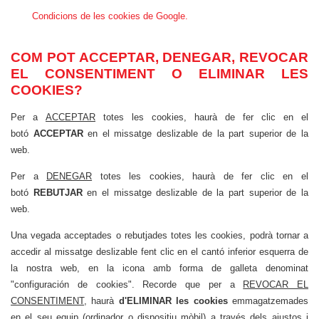
Condicions de les cookies de Google.
COM POT ACCEPTAR, DENEGAR, REVOCAR
EL CONSENTIMENT O ELIMINAR LES
COOKIES?
Per a
ACCEPTAR
totes les cookies, haurà de fer clic en el
botó
ACCEPTAR
en el missatge deslizable de la part superior de la
web.
Per a
DENEGAR
totes les cookies, haurà de fer clic en el
botó
REBUTJAR
en el missatge deslizable de la part superior de la
web.
Una vegada acceptades o rebutjades totes les cookies, podrà tornar a
accedir al missatge deslizable fent clic en el cantó inferior esquerra de
la nostra web, en la icona amb forma de galleta denominat
"configuración de cookies". Recorde que per a
REVOCAR EL
CONSENTIMENT
, haurà
d'ELIMINAR les cookies
emmagatzemades
en el seu equip (ordinador o dispositiu mòbil) a través dels ajustos i