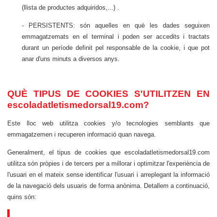
(llista de productes adquiridos,...) .
- PERSISTENTS: són aquelles en què les dades seguixen
emmagatzemats en el terminal i poden ser accedits i tractats
durant un període definit pel responsable de la cookie, i que pot
anar d'uns minuts a diversos anys.
QUÈ TIPUS DE COOKIES S'UTILITZEN EN
escoladatletismedorsal19.com?
Este lloc web utilitza cookies y/o tecnologies semblants que
emmagatzemen i recuperen informació quan navega.
Generalment, el tipus de cookies que escoladatletismedorsal19.com
utilitza són pròpies i de tercers per a millorar i optimitzar l'experiència de
l'usuari en el mateix sense identificar l'usuari i arreplegant la informació
de la navegació dels usuaris de forma anònima. Detallem a continuació,
quins són: