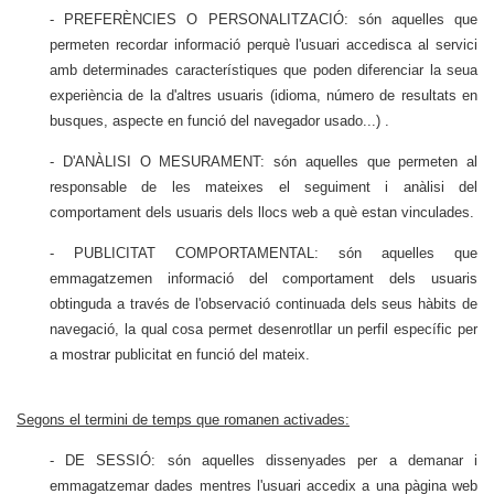
- PREFERÈNCIES O PERSONALITZACIÓ: són aquelles que
permeten recordar informació perquè l'usuari accedisca al servici
amb determinades característiques que poden diferenciar la seua
experiència de la d'altres usuaris (idioma, número de resultats en
busques, aspecte en funció del navegador usado...) .
- D'ANÀLISI O MESURAMENT: són aquelles que permeten al
responsable de les mateixes el seguiment i anàlisi del
comportament dels usuaris dels llocs web a què estan vinculades.
- PUBLICITAT COMPORTAMENTAL: són aquelles que
emmagatzemen informació del comportament dels usuaris
obtinguda a través de l'observació continuada dels seus hàbits de
navegació, la qual cosa permet desenrotllar un perfil específic per
a mostrar publicitat en funció del mateix.
Segons el termini de temps que romanen activades:
- DE SESSIÓ: són aquelles dissenyades per a demanar i
emmagatzemar dades mentres l'usuari accedix a una pàgina web