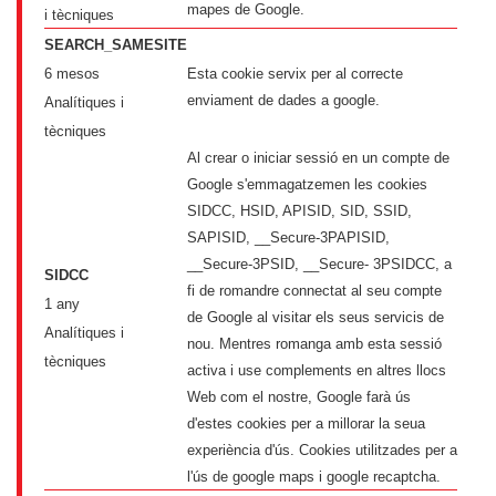
mapes de Google.
i tècniques
SEARCH_SAMESITE
6 mesos
Esta cookie servix per al correcte
enviament de dades a google.
Analítiques i
tècniques
Al crear o iniciar sessió en un compte de
Google s'emmagatzemen les cookies
SIDCC, HSID, APISID, SID, SSID,
SAPISID, __Secure-3PAPISID,
__Secure-3PSID, __Secure- 3PSIDCC, a
SIDCC
fi de romandre connectat al seu compte
1 any
de Google al visitar els seus servicis de
Analítiques i
nou. Mentres romanga amb esta sessió
tècniques
activa i use complements en altres llocs
Web com el nostre, Google farà ús
d'estes cookies per a millorar la seua
experiència d'ús. Cookies utilitzades per a
l'ús de google maps i google recaptcha.