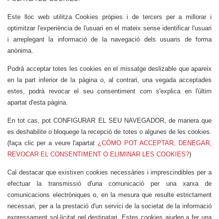
Este lloc web utilitza Cookies pròpies i de tercers per a millorar i
optimitzar l'experiència de l'usuari en el mateix sense identificar l'usuari
i arreplegant la informació de la navegació dels usuaris de forma
anònima.
Podrà acceptar totes les cookies en el missatge deslizable que apareix
en la part inferior de la pàgina o, al contrari, una vegada acceptades
estes, podrà revocar el seu consentiment com s'explica en l'últim
apartat d'esta pàgina.
En tot cas, pot CONFIGURAR EL SEU NAVEGADOR, de manera que
es deshabilite o bloquege la recepció de totes o algunes de les cookies.
(faça clic per a veure l'apartat
¿CÓMO POT ACCEPTAR, DENEGAR,
REVOCAR EL CONSENTIMENT O ELIMINAR LES COOKIES?
)
Cal destacar que existixen cookies necessàries i imprescindibles per a
efectuar la transmissió d'una comunicació per una xarxa de
comunicacions electròniques o, en la mesura que resulte estrictament
necessari, per a la prestació d'un servici de la societat de la informació
expressament sol·licitat pel destinatari.
Estes cookies ajuden a fer una