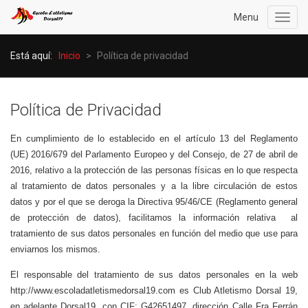
Menu
Toggl
navig
Está aquí:
Inicio
>
Política de privacidad
Política de Privacidad
En cumplimiento de lo establecido en el artículo 13 del Reglamento
(UE) 2016/679 del Parlamento Europeo y del Consejo, de 27 de abril de
2016, relativo a la protección de las personas físicas en lo que respecta
al tratamiento de datos personales y a la libre circulación de estos
datos y por el que se deroga la Directiva 95/46/CE (Reglamento general
de protección de datos), facilitamos la información relativa al
tratamiento de sus datos personales en función del medio que use para
enviarnos los mismos.
El responsable del tratamiento de sus datos personales en la web
http://www.escoladatletismedorsal19.com es Club Atletismo Dorsal 19,
en adelante Dorsal19, con CIF: G42651497, dirección Calle Fra Ferrán